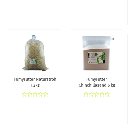
FumyFutter Naturstroh
FumyFutter
1,2kg
Chinchillasand 6 kg
Eimer