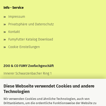
Info - Service
Impressum
Privatsphäre und Datenschutz
Kontakt
FumyFutter Katalog Download
Cookie Einstellungen
ZOO & CO FUMY Zoofachgeschäft
Innerer Schwarzenbacher Ring 1
91315 Höchstadt an der Aisch
Diese Webseite verwendet Cookies und andere
Tel.: 09193-507161-0
Technologien
Wir verwenden Cookies und ähnliche Technologien, auch von
Drittanbietern, um die ordentliche Funktionsweise der Website zu
Öffnungszeiten :