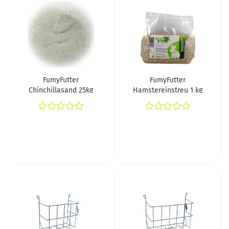
FumyFutter
FumyFutter
Chinchillasand 25kg
Hamstereinstreu 1 kg