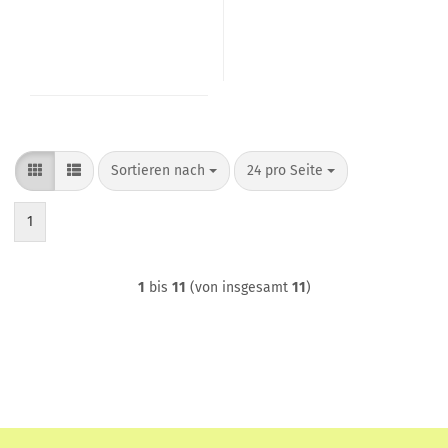
Sortieren nach
pro Seite
Sortieren nach
24 pro Seite
1
1
bis
11
(von insgesamt
11
)