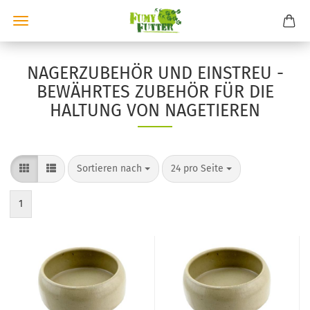
NAGERZUBEHÖR UND EINSTREU -
BEWÄHRTES ZUBEHÖR FÜR DIE
HALTUNG VON NAGETIEREN
Sortieren nach
pro Seite
Sortieren nach
24 pro Seite
1