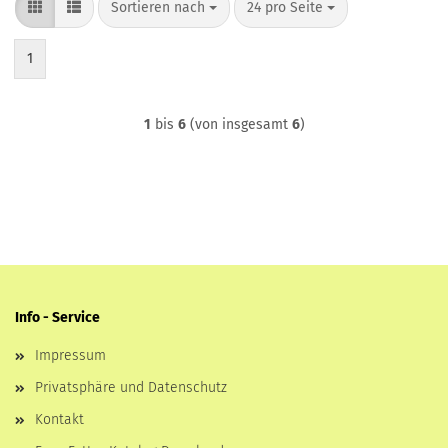
Sortieren nach
pro Seite
Sortieren nach
24 pro Seite
1
1
bis
6
(von insgesamt
6
)
Info - Service
Impressum
Privatsphäre und Datenschutz
Kontakt