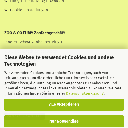
FumyFutter Katalog Download
Cookie Einstellungen
ZOO & CO FUMY Zoofachgeschäft
Innerer Schwarzenbacher Ring 1
91315 Höchstadt an der Aisch
Diese Webseite verwendet Cookies und andere
Tel.: 09193-507161-0
Technologien
Wir verwenden Cookies und ähnliche Technologien, auch von
Drittanbietern, um die ordentliche Funktionsweise der Website zu
Öffnungszeiten :
gewährleisten, die Nutzung unseres Angebotes zu analysieren und
Mo - Fr 8.00 - 18.30 Uhr
Ihnen ein bestmögliches Einkaufserlebnis bieten zu können. Weitere
Informationen finden Sie in unserer
Datenschutzerklärung
.
Sa 8.00 - 14.00 Uhr
Alle Akzeptieren
Vertrag widerrufen
Nur Notwendige