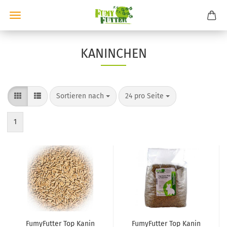
KANINCHEN
Sortieren nach
pro Seite
Sortieren nach
24 pro Seite
1
FumyFutter Top Kanin
FumyFutter Top Kanin