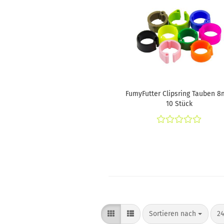
FumyFutter Clipsring Tauben 
10 Stück
Sortieren nach
pr
Sortieren nach
24