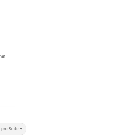
8mm
o Seite
 pro Seite