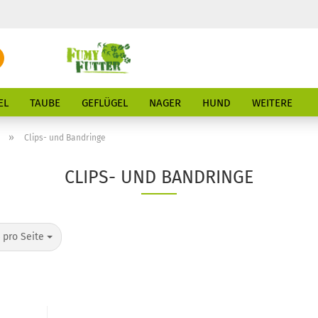
Suche...
E-Mail
EL
TAUBE
GEFLÜGEL
NAGER
HUND
WEITERE
Passwort
»
Clips- und Bandringe
CLIPS- UND BANDRINGE
Konto erstellen
o Seite
 pro Seite
Passwort vergessen