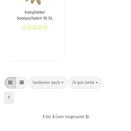
FumyFutter
Sepiaschalen 10 St.
Sortieren nach
pro Seite
Sortieren nach
24 pro Seite
1
1
bis
3
(von insgesamt
3
)