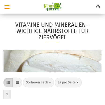
VITAMINE UND MINERALIEN -
WICHTIGE NÄHRSTOFFE FÜR
ZIERVÖGEL
Sortieren nach
pro Seite
Sortieren nach
24 pro Seite
1