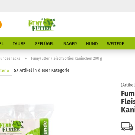
Suche...
E-Mail
EL
TAUBE
GEFLÜGEL
NAGER
HUND
WEITERE
Passwort
»
 Hundesnacks
FumyFutter FleischSofties Kaninchen 200 g
57
Artikel in dieser Kategorie
ter »
(Artikel
Konto erstellen
Fum
Flei
Passwort vergessen
Kan