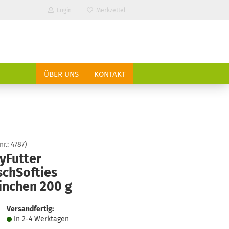
Login
Merkzettel
ÜBER UNS
KONTAKT
nr.:
4787
)
yFutter
schSofties
?
inchen 200 g
Versandfertig:
In 2-4 Werktagen