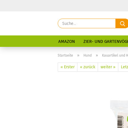
AMAZON
ZIER- UND GARTENVÖG
»
»
Startseite
Hund
Kauartikel und
« Erster
« zurück
weiter »
Letz