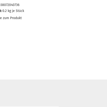
038072040736
t:
0.2
kg je Stück
ge zum Produkt