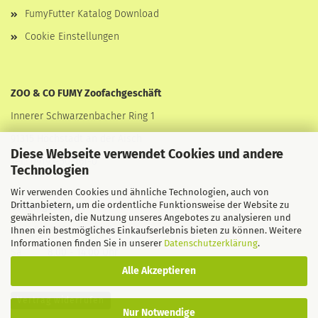
FumyFutter Katalog Download
Cookie Einstellungen
ZOO & CO FUMY Zoofachgeschäft
Innerer Schwarzenbacher Ring 1
91315 Höchstadt an der Aisch
Diese Webseite verwendet Cookies und andere
Tel.: 09193-507161-0
Technologien
Wir verwenden Cookies und ähnliche Technologien, auch von
Drittanbietern, um die ordentliche Funktionsweise der Website zu
Öffnungszeiten :
gewährleisten, die Nutzung unseres Angebotes zu analysieren und
Mo - Fr 8.00 - 18.30 Uhr
Ihnen ein bestmögliches Einkaufserlebnis bieten zu können. Weitere
Informationen finden Sie in unserer
Datenschutzerklärung
.
Sa 8.00 - 14.00 Uhr
Alle Akzeptieren
Vertrag widerrufen
Nur Notwendige