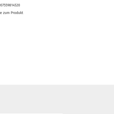
907559814520
ge zum Produkt