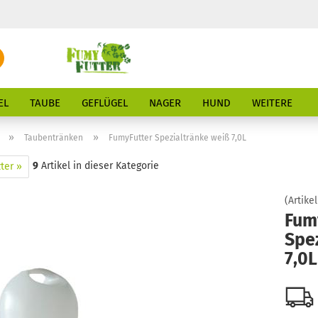
Suche...
E-Mail
EL
TAUBE
GEFLÜGEL
NAGER
HUND
WEITERE
Passwort
»
»
Taubentränken
FumyFutter Spezialtränke weiß 7,0L
9
Artikel in dieser Kategorie
ter »
(Artikel
Konto erstellen
Fum
Spe
Passwort vergessen
7,0L