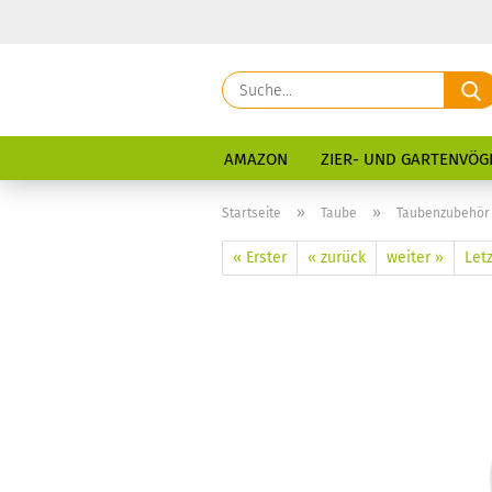
AMAZON
ZIER- UND GARTENVÖG
»
»
Startseite
Taube
Taubenzubehör
« Erster
« zurück
weiter »
Letz