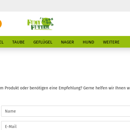
Suche...
E-Mail
EL
TAUBE
GEFLÜGEL
NAGER
HUND
WEITERE
Passwort
m Produkt oder benötigen eine Empfehlung? Gerne helfen wir Ihnen weit
Konto erstellen
Passwort vergessen