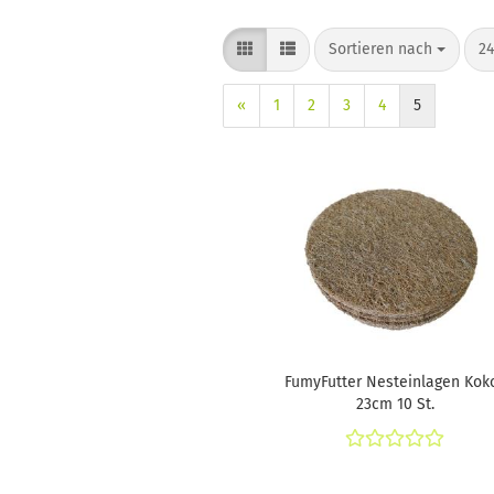
Sortieren nach
pr
Sortieren nach
24
«
1
2
3
4
5
FumyFutter Nesteinlagen Kok
23cm 10 St.