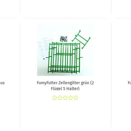
aus
FumyFutter Zellengitter grün (2
F
Flügel 5 Halter)