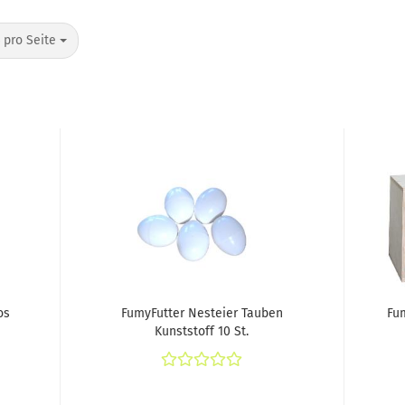
o Seite
 pro Seite
os
FumyFutter Nesteier Tauben
Fum
Kunststoff 10 St.