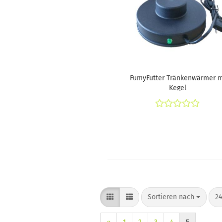
FumyFutter Tränkenwärmer m
Kegel
Sortieren nach
pr
Sortieren nach
24