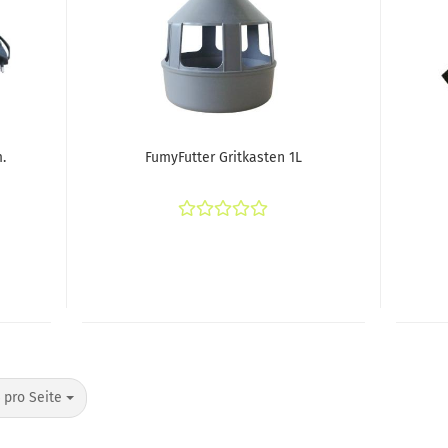
.
FumyFutter Gritkasten 1L
o Seite
 pro Seite