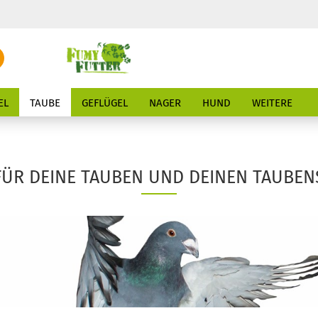
Suche...
E-Mail
EL
TAUBE
GEFLÜGEL
NAGER
HUND
WEITERE
Passwort
FÜR DEINE TAUBEN UND DEINEN TAUBE
Konto erstellen
Passwort vergessen