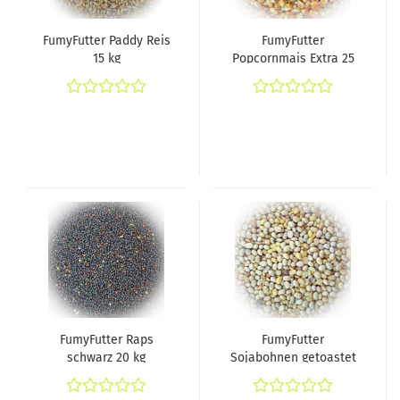
FumyFutter Paddy Reis
FumyFutter
15 kg
Popcornmais Extra 25
kg
FumyFutter Raps
FumyFutter
schwarz 20 kg
Sojabohnen getoastet
25 kg