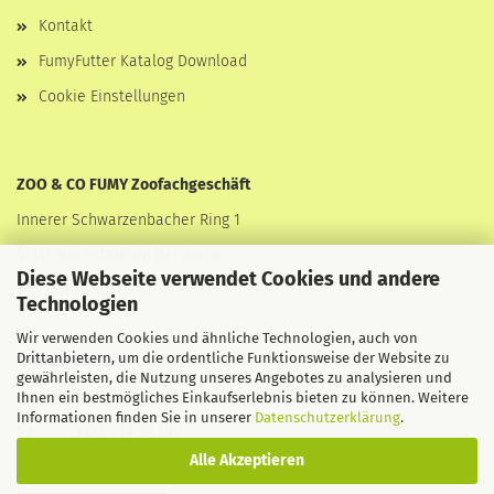
Kontakt
FumyFutter Katalog Download
Cookie Einstellungen
ZOO & CO FUMY Zoofachgeschäft
Innerer Schwarzenbacher Ring 1
91315 Höchstadt an der Aisch
Diese Webseite verwendet Cookies und andere
Tel.: 09193-507161-0
Technologien
Wir verwenden Cookies und ähnliche Technologien, auch von
Drittanbietern, um die ordentliche Funktionsweise der Website zu
Öffnungszeiten :
gewährleisten, die Nutzung unseres Angebotes zu analysieren und
Mo - Fr 8.00 - 18.30 Uhr
Ihnen ein bestmögliches Einkaufserlebnis bieten zu können. Weitere
Informationen finden Sie in unserer
Datenschutzerklärung
.
Sa 8.00 - 14.00 Uhr
Alle Akzeptieren