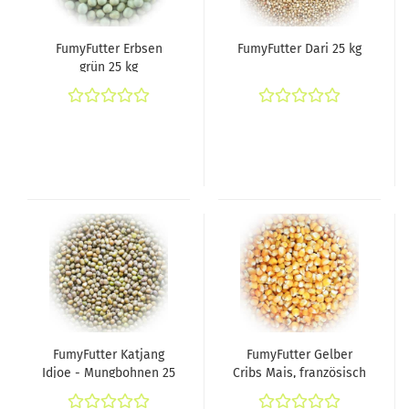
FumyFutter Erbsen
FumyFutter Dari 25 kg
grün 25 kg
FumyFutter Katjang
FumyFutter Gelber
Idjoe - Mungbohnen 25
Cribs Mais, französisch
kg
25 kg