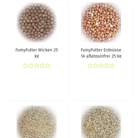
FumyFutter Wicken 25
FumyFutter Erdnüsse
kg
1A aflatoxinfrei 25 kg