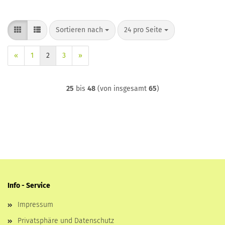
Sortieren nach
pro Seite
Sortieren nach
24 pro Seite
«
1
2
3
»
25
bis
48
(von insgesamt
65
)
Info - Service
Impressum
Privatsphäre und Datenschutz