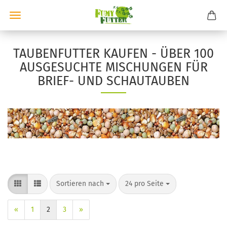
TAUBENFUTTER KAUFEN - ÜBER 100
AUSGESUCHTE MISCHUNGEN FÜR
BRIEF- UND SCHAUTAUBEN
Sortieren nach
pro Seite
Sortieren nach
24 pro Seite
«
1
2
3
»